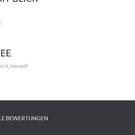
f
SEE
on
R_Wenzlaff
LE BEWERTUNGEN