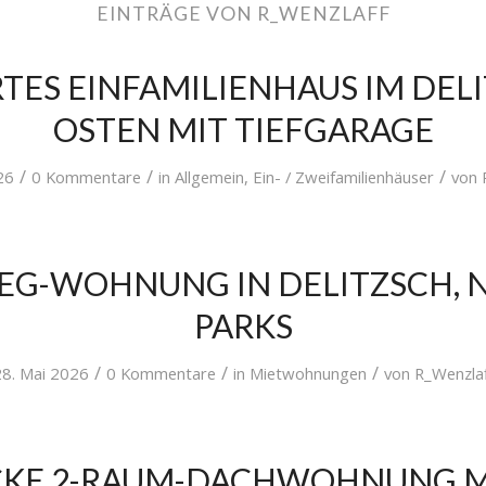
EINTRÄGE VON R_WENZLAFF
TES EINFAMILIENHAUS IM DEL
OSTEN MIT TIEFGARAGE
/
/
/
026
0 Kommentare
in
Allgemein
,
Ein- / Zweifamilienhäuser
von
EG-WOHNUNG IN DELITZSCH, 
PARKS
/
/
/
8. Mai 2026
0 Kommentare
in
Mietwohnungen
von
R_Wenzla
KE 2-RAUM-DACHWOHNUNG MI