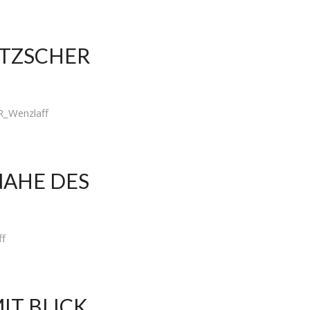
ITZSCHER
R_Wenzlaff
NAHE DES
ff
T BLICK